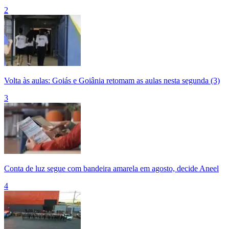
2
Volta às aulas: Goiás e Goiânia retomam as aulas nesta segunda (3)
3
Conta de luz segue com bandeira amarela em agosto, decide Aneel
4