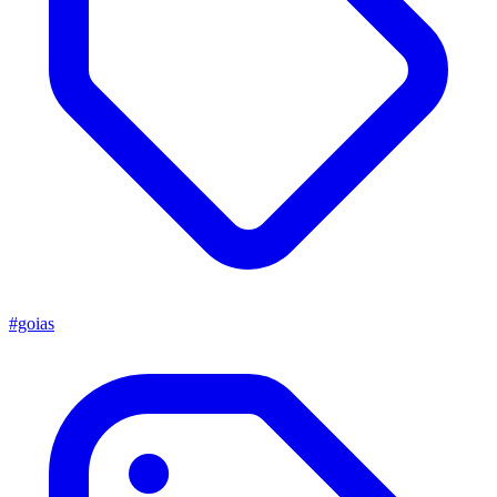
#goias