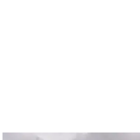
Nenhum resultado encontrado
↵ Enter para ver todos os resultados
ESC para fechar
Digite pelo menos 3 caracteres para buscar