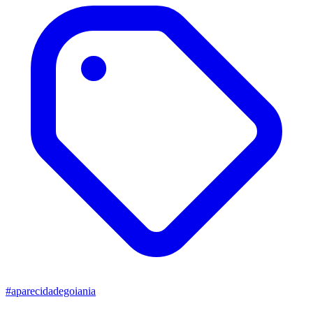
#aparecidadegoiania