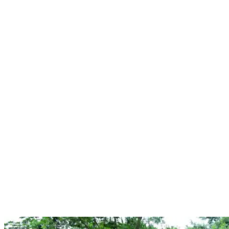
Nenhum resultado encontrado
↵ Enter para ver todos os resultados
ESC para fechar
Digite pelo menos 3 caracteres para buscar