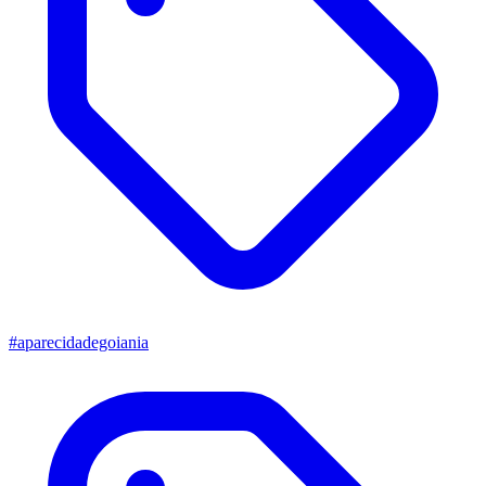
#aparecidadegoiania