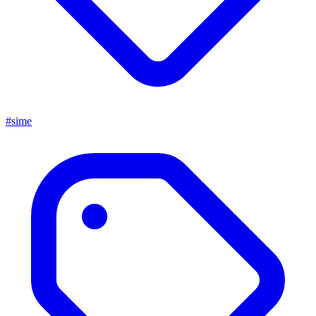
#sime