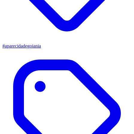
#aparecidadegoiania