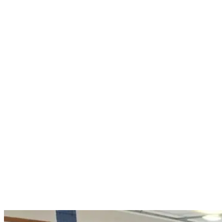
Nenhum resultado encontrado
↵ Enter para ver todos os resultados
ESC para fechar
Digite pelo menos 3 caracteres para buscar