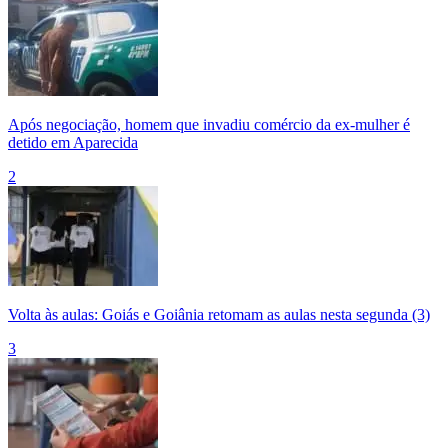
Após negociação, homem que invadiu comércio da ex-mulher é
detido em Aparecida
2
Volta às aulas: Goiás e Goiânia retomam as aulas nesta segunda (3)
3