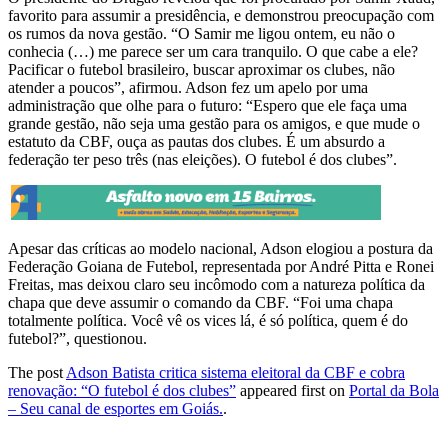
favorito para assumir a presidência, e demonstrou preocupação com
os rumos da nova gestão. “O Samir me ligou ontem, eu não o
conhecia (…) me parece ser um cara tranquilo. O que cabe a ele?
Pacificar o futebol brasileiro, buscar aproximar os clubes, não
atender a poucos”, afirmou. Adson fez um apelo por uma
administração que olhe para o futuro: “Espero que ele faça uma
grande gestão, não seja uma gestão para os amigos, e que mude o
estatuto da CBF, ouça as pautas dos clubes. É um absurdo a
federação ter peso três (nas eleições). O futebol é dos clubes”.
Apesar das críticas ao modelo nacional, Adson elogiou a postura da
Federação Goiana de Futebol, representada por André Pitta e Ronei
Freitas, mas deixou claro seu incômodo com a natureza política da
chapa que deve assumir o comando da CBF. “Foi uma chapa
totalmente política. Você vê os vices lá, é só política, quem é do
futebol?”, questionou.
The post
Adson Batista critica sistema eleitoral da CBF e cobra
renovação: “O futebol é dos clubes”
appeared first on
Portal da Bola
– Seu canal de esportes em Goiás.
.