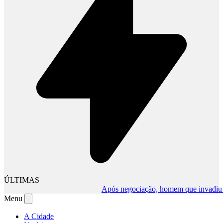
ÚLTIMAS
Após negociação, homem que invadiu comér
Menu
A Cidade