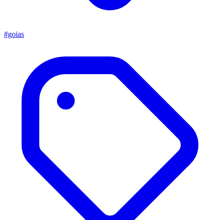
#goias