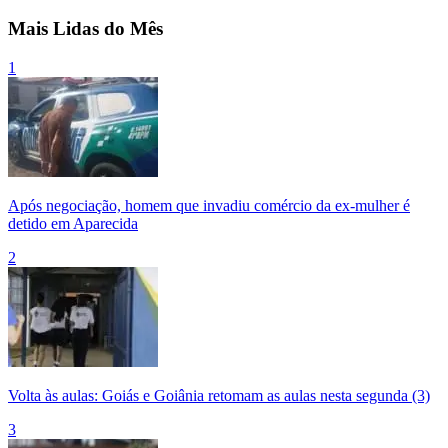
Mais Lidas do Mês
1
Após negociação, homem que invadiu comércio da ex-mulher é
detido em Aparecida
2
Volta às aulas: Goiás e Goiânia retomam as aulas nesta segunda (3)
3