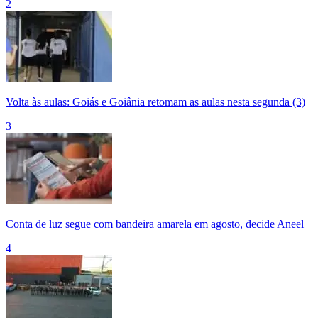
2
Volta às aulas: Goiás e Goiânia retomam as aulas nesta segunda (3)
3
Conta de luz segue com bandeira amarela em agosto, decide Aneel
4