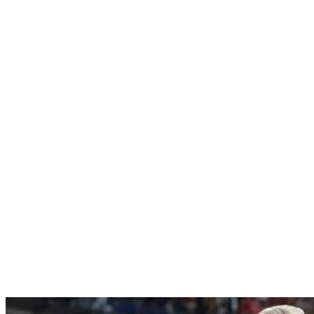
Nenhum resultado encontrado
↵ Enter para ver todos os resultados
ESC para fechar
Digite pelo menos 3 caracteres para buscar