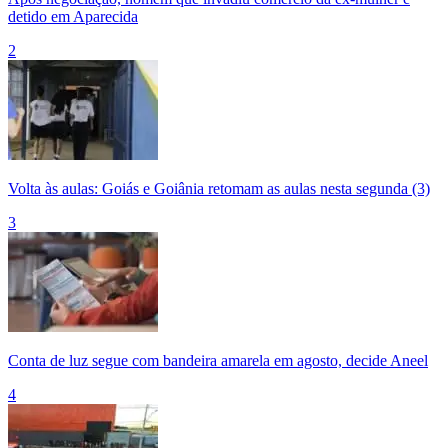
detido em Aparecida
2
Volta às aulas: Goiás e Goiânia retomam as aulas nesta segunda (3)
3
Conta de luz segue com bandeira amarela em agosto, decide Aneel
4