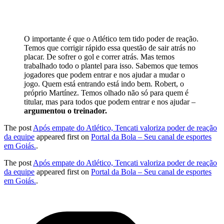
O importante é que o Atlético tem tido poder de reação.
Temos que corrigir rápido essa questão de sair atrás no
placar. De sofrer o gol e correr atrás. Mas temos
trabalhado todo o plantel para isso. Sabemos que temos
jogadores que podem entrar e nos ajudar a mudar o
jogo. Quem está entrando está indo bem. Robert, o
próprio Martínez. Temos olhado não só para quem é
titular, mas para todos que podem entrar e nos ajudar –
argumentou o treinador.
The post
Após empate do Atlético, Tencati valoriza poder de reação
da equipe
appeared first on
Portal da Bola – Seu canal de esportes
em Goiás.
.
The post
Após empate do Atlético, Tencati valoriza poder de reação
da equipe
appeared first on
Portal da Bola – Seu canal de esportes
em Goiás.
.