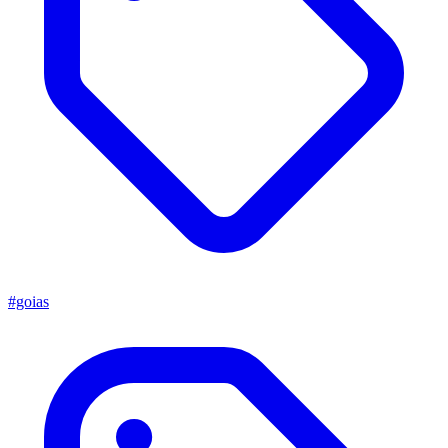
#goias