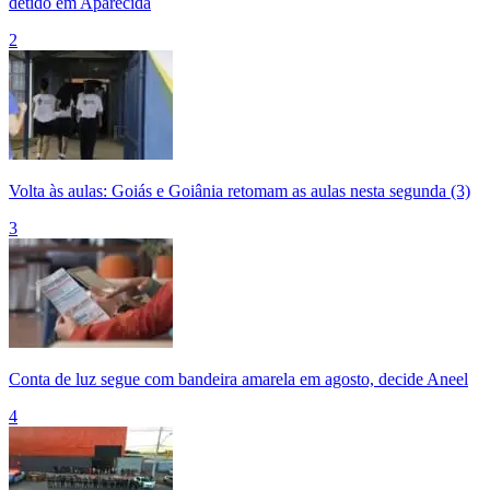
detido em Aparecida
2
Volta às aulas: Goiás e Goiânia retomam as aulas nesta segunda (3)
3
Conta de luz segue com bandeira amarela em agosto, decide Aneel
4