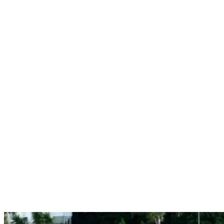
Nenhum resultado encontrado
↵ Enter para ver todos os resultados
ESC para fechar
Digite pelo menos 3 caracteres para buscar