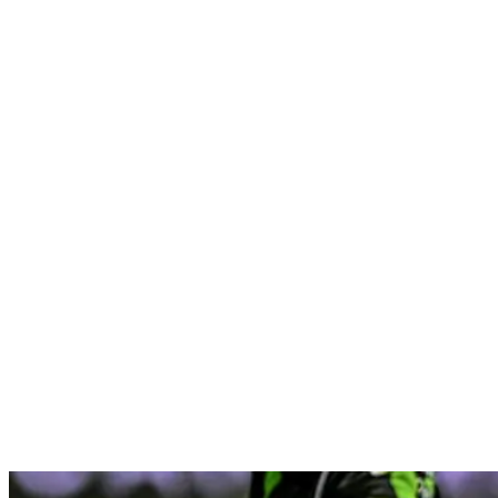
Nenhum resultado encontrado
↵ Enter para ver todos os resultados
ESC para fechar
Digite pelo menos 3 caracteres para buscar