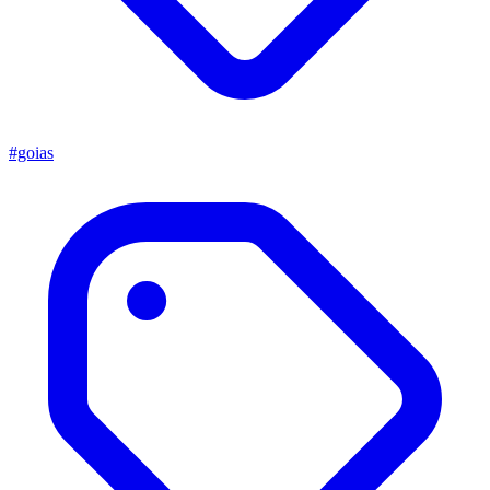
#goias