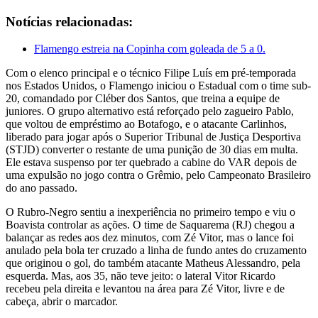
Notícias relacionadas:
Flamengo estreia na Copinha com goleada de 5 a 0.
Com o elenco principal e o técnico Filipe Luís em pré-temporada
nos Estados Unidos, o Flamengo iniciou o Estadual com o time sub-
20, comandado por Cléber dos Santos, que treina a equipe de
juniores. O grupo alternativo está reforçado pelo zagueiro Pablo,
que voltou de empréstimo ao Botafogo, e o atacante Carlinhos,
liberado para jogar após o Superior Tribunal de Justiça Desportiva
(STJD) converter o restante de uma punição de 30 dias em multa.
Ele estava suspenso por ter quebrado a cabine do VAR depois de
uma expulsão no jogo contra o Grêmio, pelo Campeonato Brasileiro
do ano passado.
O Rubro-Negro sentiu a inexperiência no primeiro tempo e viu o
Boavista controlar as ações. O time de Saquarema (RJ) chegou a
balançar as redes aos dez minutos, com Zé Vitor, mas o lance foi
anulado pela bola ter cruzado a linha de fundo antes do cruzamento
que originou o gol, do também atacante Matheus Alessandro, pela
esquerda. Mas, aos 35, não teve jeito: o lateral Vitor Ricardo
recebeu pela direita e levantou na área para Zé Vitor, livre e de
cabeça, abrir o marcador.