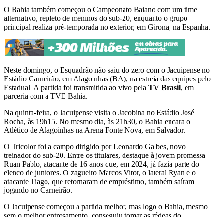
O Bahia também começou o Campeonato Baiano com um time
alternativo, repleto de meninos do sub-20, enquanto o grupo
principal realiza pré-temporada no exterior, em Girona, na Espanha.
Neste domingo, o Esquadrão não saiu do zero com o Jacuipense no
Estádio Carneirão, em Alagoinhas (BA), na estreia das equipes pelo
Estadual. A partida foi transmitida ao vivo pela
TV Brasil
, em
parceria com a TVE Bahia.
Na quinta-feira, o Jacuipense visita o Jacobina no Estádio José
Rocha, às 19h15. No mesmo dia, às 21h30, o Bahia encara o
Atlético de Alagoinhas na Arena Fonte Nova, em Salvador.
O Tricolor foi a campo dirigido por Leonardo Galbes, novo
treinador do sub-20. Entre os titulares, destaque à jovem promessa
Ruan Pablo, atacante de 16 anos que, em 2024, já fazia parte do
elenco de juniores. O zagueiro Marcos Vitor, o lateral Ryan e o
atacante Tiago, que retornaram de empréstimo, também saíram
jogando no Carneirão.
O Jacuipense começou a partida melhor, mas logo o Bahia, mesmo
sem o melhor entrosamento, conseguiu tomar as rédeas do