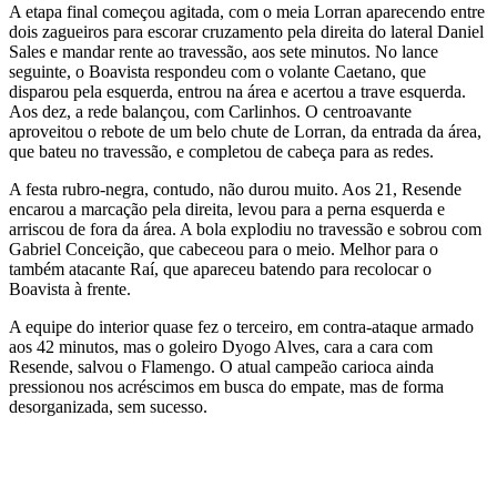
A etapa final começou agitada, com o meia Lorran aparecendo entre
dois zagueiros para escorar cruzamento pela direita do lateral Daniel
Sales e mandar rente ao travessão, aos sete minutos. No lance
seguinte, o Boavista respondeu com o volante Caetano, que
disparou pela esquerda, entrou na área e acertou a trave esquerda.
Aos dez, a rede balançou, com Carlinhos. O centroavante
aproveitou o rebote de um belo chute de Lorran, da entrada da área,
que bateu no travessão, e completou de cabeça para as redes.
A festa rubro-negra, contudo, não durou muito. Aos 21, Resende
encarou a marcação pela direita, levou para a perna esquerda e
arriscou de fora da área. A bola explodiu no travessão e sobrou com
Gabriel Conceição, que cabeceou para o meio. Melhor para o
também atacante Raí, que apareceu batendo para recolocar o
Boavista à frente.
A equipe do interior quase fez o terceiro, em contra-ataque armado
aos 42 minutos, mas o goleiro Dyogo Alves, cara a cara com
Resende, salvou o Flamengo. O atual campeão carioca ainda
pressionou nos acréscimos em busca do empate, mas de forma
desorganizada, sem sucesso.