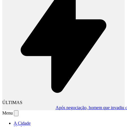
ÚLTIMAS
Após negociação, homem que invadiu comér
Menu
A Cidade