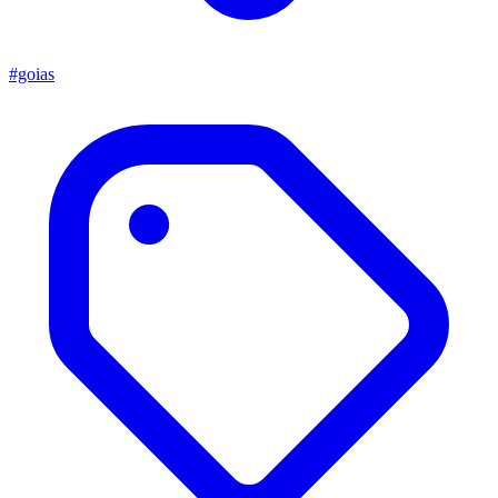
#goias