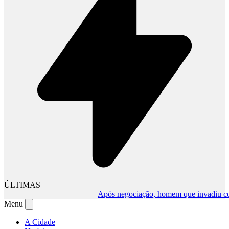
ÚLTIMAS
Após negociação, homem que invadiu comérc
Menu
A Cidade