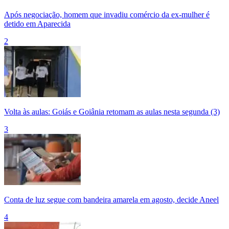
Após negociação, homem que invadiu comércio da ex-mulher é
detido em Aparecida
2
Volta às aulas: Goiás e Goiânia retomam as aulas nesta segunda (3)
3
Conta de luz segue com bandeira amarela em agosto, decide Aneel
4