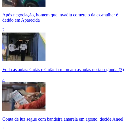
Após negociação, homem que invadiu comércio da ex-mulher é
detido em Aparecida
2
Volta às aulas: Goiás e Goiânia retomam as aulas nesta segunda (3)
3
Conta de luz segue com bandeira amarela em agosto, decide Aneel
4