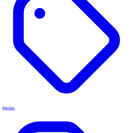
#goias