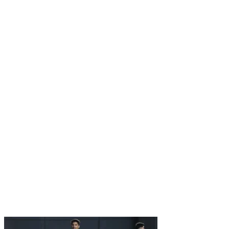
Nenhum resultado encontrado
↵ Enter para ver todos os resultados
ESC para fechar
Digite pelo menos 3 caracteres para buscar