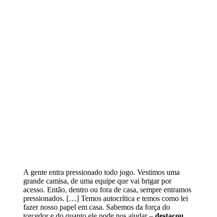
A gente entra pressionado todo jogo. Vestimos uma
grande camisa, de uma equipe que vai brigar por
acesso. Então, dentro ou fora de casa, sempre entramos
pressionados. […] Temos autocrítica e temos como lei
fazer nosso papel em casa. Sabemos da força do
torcedor e do quanto ele pode nos ajudar –
destacou.