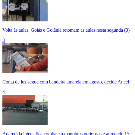
Volta às aulas: Goiás e Goiânia retomam as aulas nesta segunda (3)
3
Conta de luz segue com bandeira amarela em agosto, decide Aneel
4
Aparecida intensifica combate a manobras perigosas e apreende 15