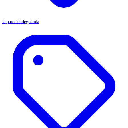
#aparecidadegoiania