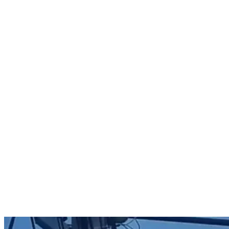
Nenhum resultado encontrado
↵ Enter para ver todos os resultados
ESC para fechar
Digite pelo menos 3 caracteres para buscar