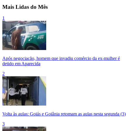
Mais Lidas do Mês
1
Após negociação, homem que invadiu comércio da ex-mulher é
detido em Aparecida
2
Volta às aulas: Goiás e Goiânia retomam as aulas nesta segunda (3)
3