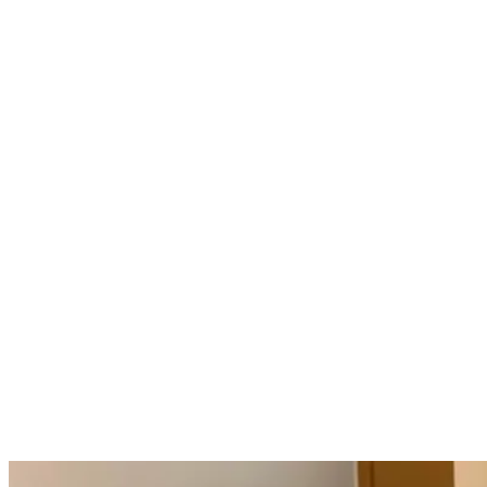
Nenhum resultado encontrado
↵ Enter para ver todos os resultados
ESC para fechar
Digite pelo menos 3 caracteres para buscar