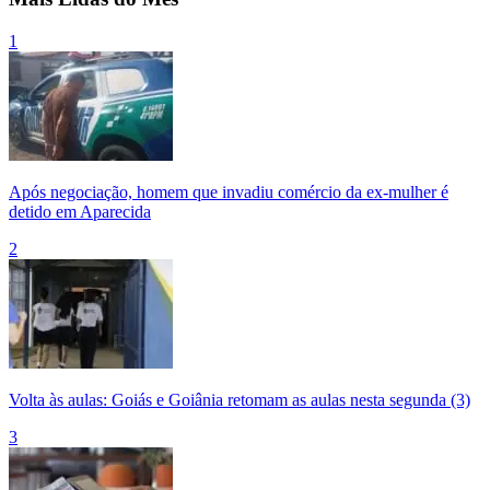
1
Após negociação, homem que invadiu comércio da ex-mulher é
detido em Aparecida
2
Volta às aulas: Goiás e Goiânia retomam as aulas nesta segunda (3)
3