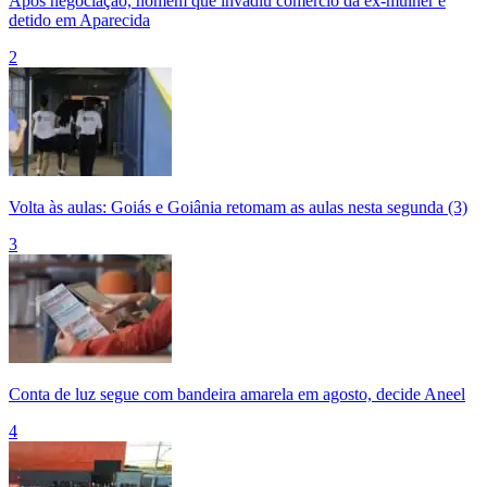
Após negociação, homem que invadiu comércio da ex-mulher é
detido em Aparecida
2
Volta às aulas: Goiás e Goiânia retomam as aulas nesta segunda (3)
3
Conta de luz segue com bandeira amarela em agosto, decide Aneel
4