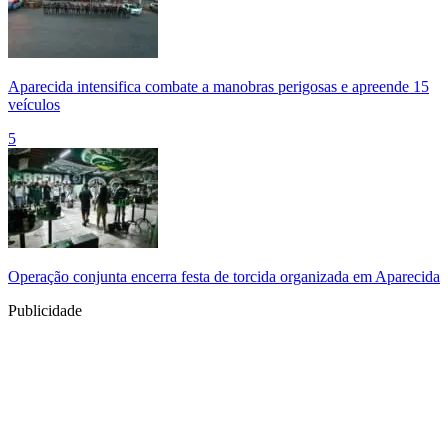
Aparecida intensifica combate a manobras perigosas e apreende 15
veículos
5
Operação conjunta encerra festa de torcida organizada em Aparecida
Publicidade