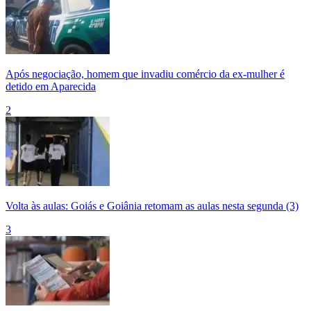
Após negociação, homem que invadiu comércio da ex-mulher é
detido em Aparecida
2
Volta às aulas: Goiás e Goiânia retomam as aulas nesta segunda (3)
3