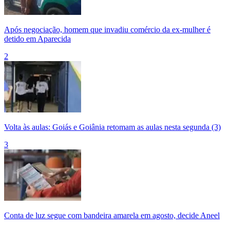
Após negociação, homem que invadiu comércio da ex-mulher é
detido em Aparecida
2
Volta às aulas: Goiás e Goiânia retomam as aulas nesta segunda (3)
3
Conta de luz segue com bandeira amarela em agosto, decide Aneel