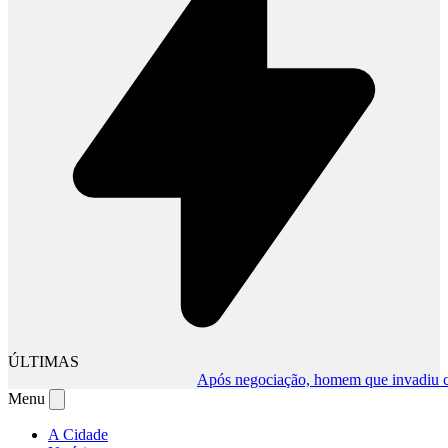
ÚLTIMAS
Após negociação, homem que invadiu comér
Menu
A Cidade