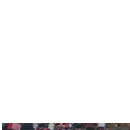
Nenhum resultado encontrado
↵ Enter para ver todos os resultados
ESC para fechar
Digite pelo menos 3 caracteres para buscar