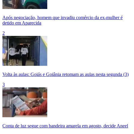
Após negociação, homem que invadiu comércio da ex-mulher é
detido em Aparecida
2
Volta às aulas: Goiás e Goiânia retomam as aulas nesta segunda (3)
3
Conta de luz segue com bandeira amarela em agosto, decide Aneel