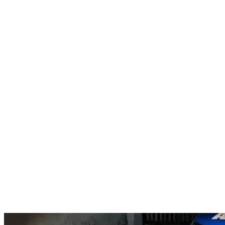
Nenhum resultado encontrado
↵ Enter para ver todos os resultados
ESC para fechar
Digite pelo menos 3 caracteres para buscar