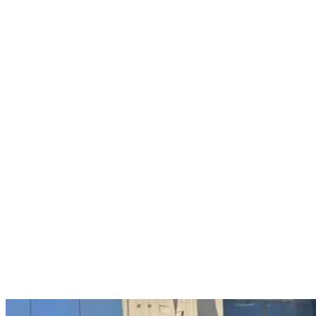
Nenhum resultado encontrado
↵ Enter para ver todos os resultados
ESC para fechar
Digite pelo menos 3 caracteres para buscar