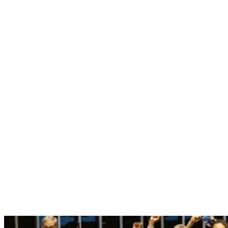
Nenhum resultado encontrado
↵ Enter para ver todos os resultados
ESC para fechar
Digite pelo menos 3 caracteres para buscar