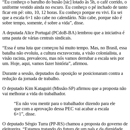
“Eu conheço o barulho do busão [sic] lotado às 5h, o café corrido, o
uniforme vestido ainda no escuro. Eu conheço o pé inchado de tanto
ficar em pé: oito, 10, 12 horas. Eu conheço porque eu vivi. Eu sei
que a escala 6×1 não cabe no calendário. Não cabe, porque não é
sobre tempo, somente, é sobre a vida”, disse.
A deputada Alice Portugal (PCdoB-BA) lembrou que a iniciativa é
uma pauta de várias centrais sindicais.
“Essa é uma luta que começou há muito tempo. Mas, no Brasil, essa
batalha não evoluiu, a cultura escravocrata, a visão colonialista, a
visão racista, prevaleceu, mas nós vamos derrubar a escala seis por
um. Hoje, aqui, vamos fazer história”, afirmou.
Durante a sessão, deputados da oposição se posicionaram contra a
redução da jornada de trabalho.
O deputado Kim Kataguiri (Missão-SP) afirmou que a proposta não
vai melhorar a vida do trabalhador.
“Eu não vou mentir para o trabalhador dizendo para ele
que com a aprovação dessa PEC vai acabar a escala
6×1”, disse.
O deputado Sérgio Turra (PP-RS) chamou a proposta do governo de
eleitoreira. “Estamos tratando do futuro de um país e da dignidade