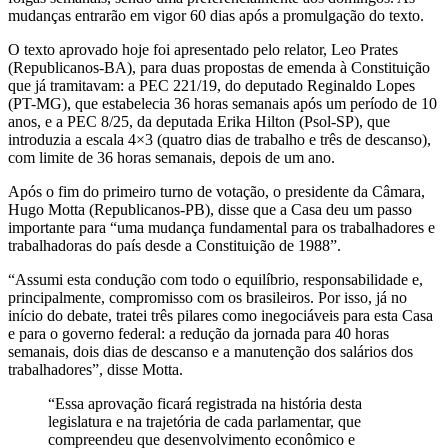
mudanças entrarão em vigor 60 dias após a promulgação do texto.
O texto aprovado hoje foi apresentado pelo relator, Leo Prates
(Republicanos-BA), para duas propostas de emenda à Constituição
que já tramitavam: a PEC 221/19, do deputado Reginaldo Lopes
(PT-MG), que estabelecia 36 horas semanais após um período de 10
anos, e a PEC 8/25, da deputada Erika Hilton (Psol-SP), que
introduzia a escala 4×3 (quatro dias de trabalho e três de descanso),
com limite de 36 horas semanais, depois de um ano.
Após o fim do primeiro turno de votação, o presidente da Câmara,
Hugo Motta (Republicanos-PB), disse que a Casa deu um passo
importante para “uma mudança fundamental para os trabalhadores e
trabalhadoras do país desde a Constituição de 1988”.
“Assumi esta condução com todo o equilíbrio, responsabilidade e,
principalmente, compromisso com os brasileiros. Por isso, já no
início do debate, tratei três pilares como inegociáveis para esta Casa
e para o governo federal: a redução da jornada para 40 horas
semanais, dois dias de descanso e a manutenção dos salários dos
trabalhadores”, disse Motta.
“Essa aprovação ficará registrada na história desta
legislatura e na trajetória de cada parlamentar, que
compreendeu que desenvolvimento econômico e