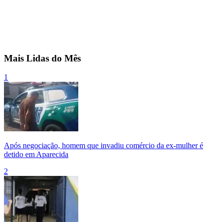
Mais Lidas do Mês
1
Após negociação, homem que invadiu comércio da ex-mulher é
detido em Aparecida
2