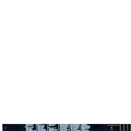
Nenhum resultado encontrado
↵ Enter para ver todos os resultados
ESC para fechar
Digite pelo menos 3 caracteres para buscar