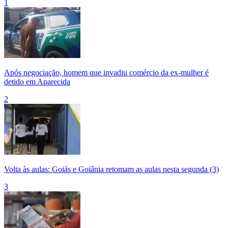
1
Após negociação, homem que invadiu comércio da ex-mulher é
detido em Aparecida
2
Volta às aulas: Goiás e Goiânia retomam as aulas nesta segunda (3)
3