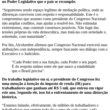
no Poder Legislativo que o país se recompõe.
“Seguiremos sendo espaço legítimo de mediação política, onde as
diferenças convivem com respeito e responsabilidade. Este é o
compromisso que assumo como presidente do Congresso Nacional:
não ampliar conflitos, mas ajudar a resolvê-los. Não estimular
extremismos, mas construir consensos possíveis. Não fugir das
tensões próprias da vida democrática, mas tratá-las com seriedade e,
sobretudo, com maturidade”.
Por fim, Alcolumbre afirmou que Congresso Nacional exercerá suas
atribuições com independência, sempre buscando seu diálogo com o
Executivo e o Judiciário.
“Cada Poder tem a sua função, cada Poder o seu papel.
É do respeito mútuo entre ele que nasce a estabilidade
que o Brasil precisa”.
Do trabalho legislativo em si, o presidente do Congresso fez
uma menção à isenção do imposto de renda (IR) para
trabalhadores que ganham até R$ 5 mil, que entrou em vigor
este ano. Segundo ele, isso foi o enfrentamento de uma distorção
histórica.
“Estamos falando, efetivamente, de milhões de trabalhadores e
trabalhadoras que sentem todo dia o peso de cada conta, cada