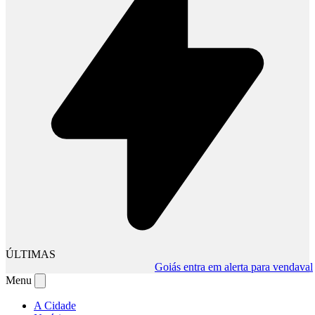
ÚLTIMAS
Goiás entra em alerta para vendaval
•
Vi
Menu
A Cidade