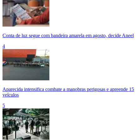
Conta de luz segue com bandeira amarela em agosto, decide Aneel
4
Aparecida intensifica combate a manobras perigosas e apreende 15
veículos
5