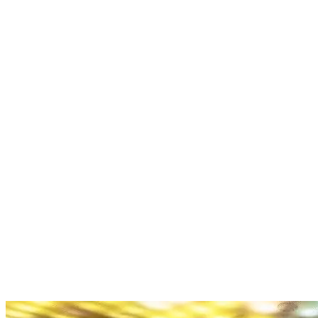
Nenhum resultado encontrado
↵ Enter para ver todos os resultados
ESC para fechar
Digite pelo menos 3 caracteres para buscar