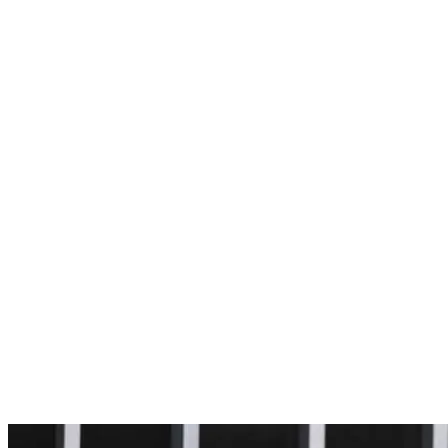
Nenhum resultado encontrado
↵ Enter para ver todos os resultados
ESC para fechar
Digite pelo menos 3 caracteres para buscar