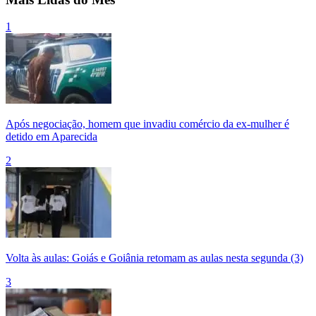
1
Após negociação, homem que invadiu comércio da ex-mulher é
detido em Aparecida
2
Volta às aulas: Goiás e Goiânia retomam as aulas nesta segunda (3)
3