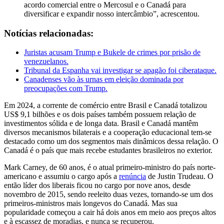
acordo comercial entre o Mercosul e o Canadá para
diversificar e expandir nosso intercâmbio”, acrescentou.
Notícias relacionadas:
Juristas acusam Trump e Bukele de crimes por prisão de
venezuelanos.
Tribunal da Espanha vai investigar se apagão foi ciberataque.
Canadenses vão às urnas em eleição dominada por
preocupações com Trump.
Em 2024, a corrente de comércio entre Brasil e Canadá totalizou
US$ 9,1 bilhões e os dois países também possuem relação de
investimentos sólida e de longa data. Brasil e Canadá mantêm
diversos mecanismos bilaterais e a cooperação educacional tem-se
destacado como um dos segmentos mais dinâmicos dessa relação. O
Canadá é o país que mais recebe estudantes brasileiros no exterior.
Mark Carney, de 60 anos, é o atual primeiro-ministro do país norte-
americano e assumiu o cargo após a
renúncia
de Justin Trudeau. O
então líder dos liberais ficou no cargo por nove anos, desde
novembro de 2015, sendo reeleito duas vezes, tornando-se um dos
primeiros-ministros mais longevos do Canadá. Mas sua
popularidade começou a cair há dois anos em meio aos preços altos
e à escassez de moradias, e nunca se recuperou.