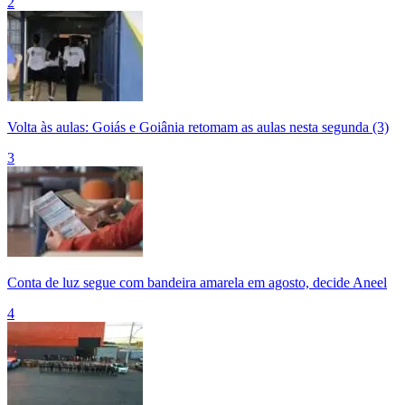
2
Volta às aulas: Goiás e Goiânia retomam as aulas nesta segunda (3)
3
Conta de luz segue com bandeira amarela em agosto, decide Aneel
4