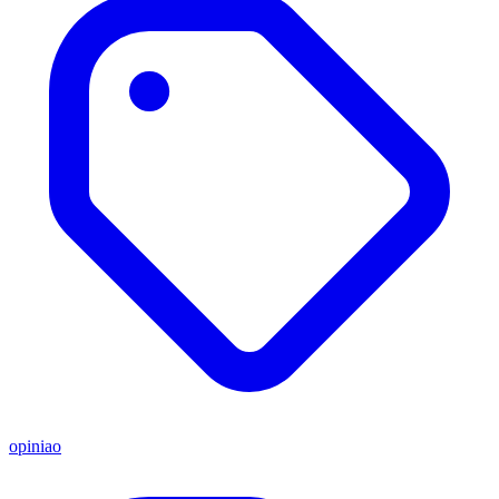
opiniao