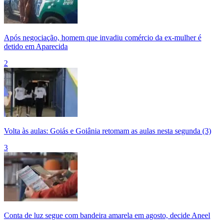
Após negociação, homem que invadiu comércio da ex-mulher é
detido em Aparecida
2
Volta às aulas: Goiás e Goiânia retomam as aulas nesta segunda (3)
3
Conta de luz segue com bandeira amarela em agosto, decide Aneel