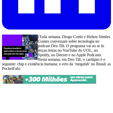
(Toda semana, Diogo Cortiz e Helton Simões
Gomes conversam sobre tecnologia no
podcast Deu Tilt. O programa vai ao ar às
terças-feiras no YouTube do UOL, no
Spotify, no Deezer e no Apple Podcasts.
Nesta semana, em Deu Tilt, o cardápio é o
seguinte: chip e existência humana; o erro da ‘megafab’ no Brasil; as
PocketFab)