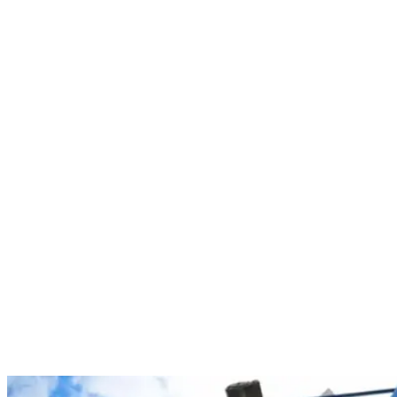
Nenhum resultado encontrado
↵ Enter para ver todos os resultados
ESC para fechar
Digite pelo menos 3 caracteres para buscar