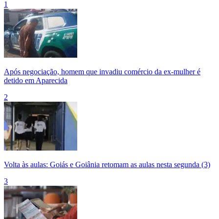
1
Após negociação, homem que invadiu comércio da ex-mulher é
detido em Aparecida
2
Volta às aulas: Goiás e Goiânia retomam as aulas nesta segunda (3)
3