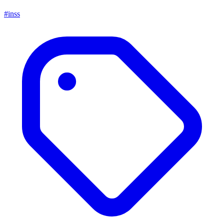
#inss