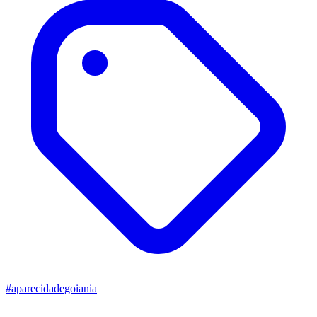
#aparecidadegoiania