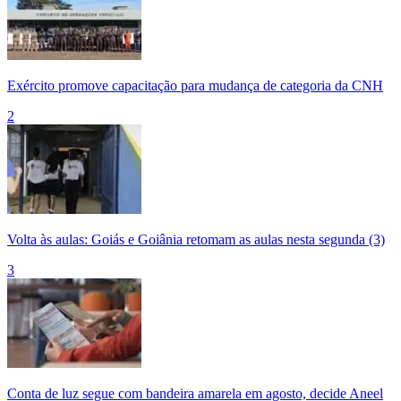
Exército promove capacitação para mudança de categoria da CNH
2
Volta às aulas: Goiás e Goiânia retomam as aulas nesta segunda (3)
3
Conta de luz segue com bandeira amarela em agosto, decide Aneel