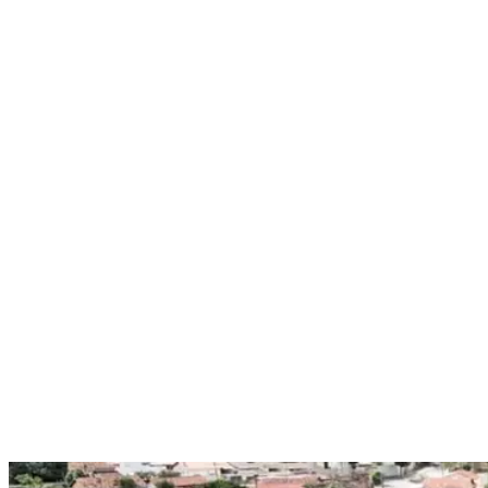
Nenhum resultado encontrado
↵ Enter para ver todos os resultados
ESC para fechar
Digite pelo menos 3 caracteres para buscar