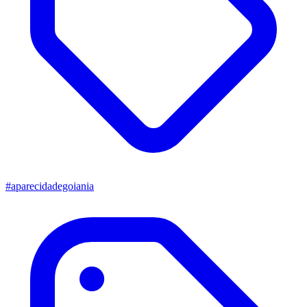
#aparecidadegoiania