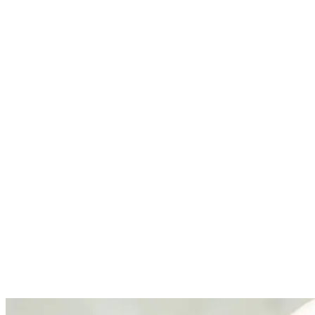
Nenhum resultado encontrado
↵ Enter para ver todos os resultados
ESC para fechar
Digite pelo menos 3 caracteres para buscar