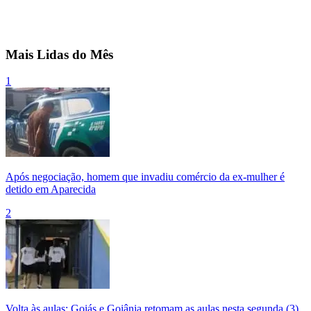
Mais Lidas do Mês
1
Após negociação, homem que invadiu comércio da ex-mulher é
detido em Aparecida
2
Volta às aulas: Goiás e Goiânia retomam as aulas nesta segunda (3)