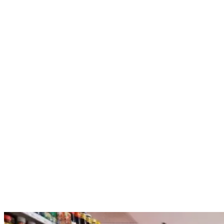
Nenhum resultado encontrado
↵ Enter para ver todos os resultados
ESC para fechar
Digite pelo menos 3 caracteres para buscar