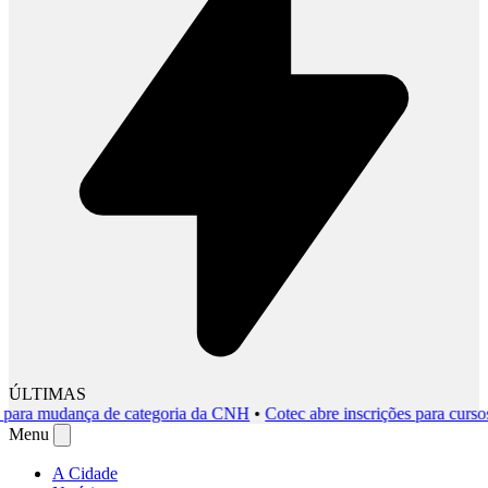
ÚLTIMAS
a mudança de categoria da CNH
•
Cotec abre inscrições para cursos gra
Menu
A Cidade