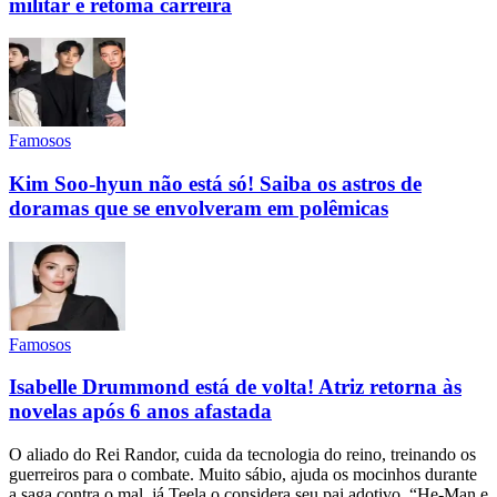
militar e retoma carreira
Famosos
Kim Soo-hyun não está só! Saiba os astros de
doramas que se envolveram em polêmicas
Famosos
Isabelle Drummond está de volta! Atriz retorna às
novelas após 6 anos afastada
O aliado do Rei Randor, cuida da tecnologia do reino, treinando os
guerreiros para o combate. Muito sábio, ajuda os mocinhos durante
a saga contra o mal, já Teela o considera seu pai adotivo. “He-Man e