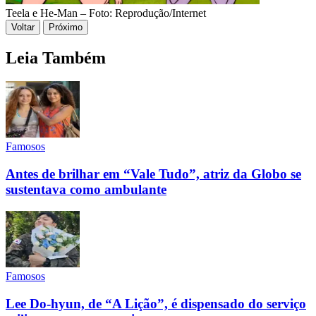
Teela e He-Man – Foto: Reprodução/Internet
Voltar
Próximo
Leia Também
Famosos
Antes de brilhar em “Vale Tudo”, atriz da Globo se
sustentava como ambulante
Famosos
Lee Do-hyun, de “A Lição”, é dispensado do serviço