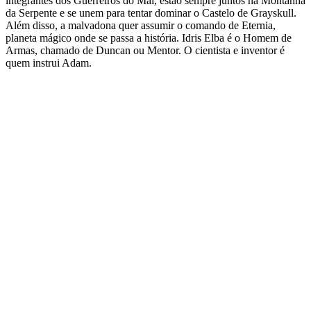
integrantes dos Guerreiros do Mal, estão sempre juntos na Montanha
da Serpente e se unem para tentar dominar o Castelo de Grayskull.
Além disso, a malvadona quer assumir o comando de Eternia,
planeta mágico onde se passa a história. Idris Elba é o Homem de
Armas, chamado de Duncan ou Mentor. O cientista e inventor é
quem instrui Adam.