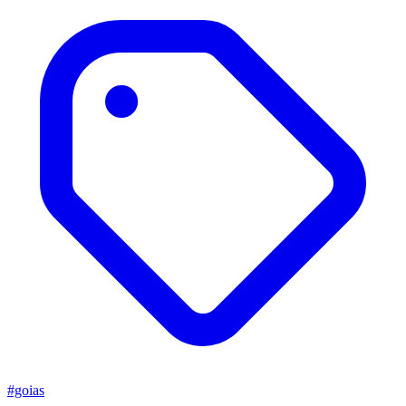
#goias