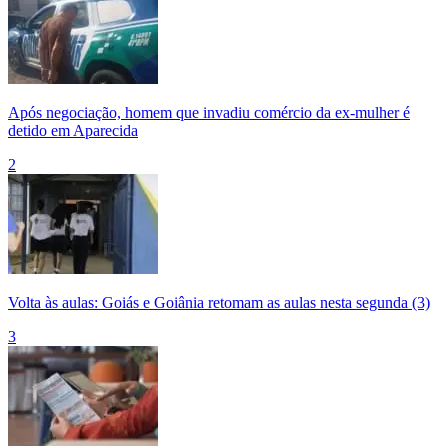
Após negociação, homem que invadiu comércio da ex-mulher é
detido em Aparecida
2
Volta às aulas: Goiás e Goiânia retomam as aulas nesta segunda (3)
3