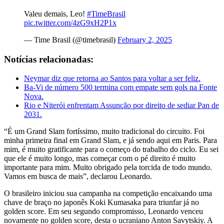
Valeu demais, Leo!
#TimeBrasil
pic.twitter.com/4zG9xH2P1x
— Time Brasil (@timebrasil)
February 2, 2025
Notícias relacionadas:
Neymar diz que retorna ao Santos para voltar a ser feliz.
Ba-Vi de número 500 termina com empate sem gols na Fonte
Nova.
Rio e Niterói enfrentam Assunção por direito de sediar Pan de
2031.
“É um Grand Slam fortíssimo, muito tradicional do circuito. Foi
minha primeira final em Grand Slam, e já sendo aqui em Paris. Para
mim, é muito gratificante para o começo do trabalho do ciclo. Eu sei
que ele é muito longo, mas começar com o pé direito é muito
importante para mim. Muito obrigado pela torcida de todo mundo.
Vamos em busca de mais”, declarou Leonardo.
O brasileiro iniciou sua campanha na competição encaixando uma
chave de braço no japonês Koki Kumasaka para triunfar já no
golden score. Em seu segundo compromisso, Leonardo venceu
novamente no golden score, desta o ucraniano Anton Savytskiy. A