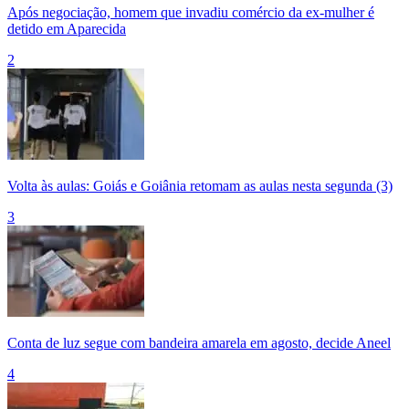
Após negociação, homem que invadiu comércio da ex-mulher é
detido em Aparecida
2
Volta às aulas: Goiás e Goiânia retomam as aulas nesta segunda (3)
3
Conta de luz segue com bandeira amarela em agosto, decide Aneel
4