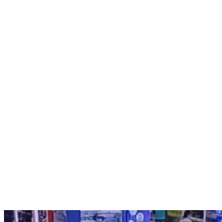
Nenhum resultado encontrado
↵ Enter para ver todos os resultados
ESC para fechar
Digite pelo menos 3 caracteres para buscar