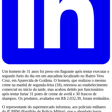
Um homem de 31 anos foi preso em flagrante após tentar executar o
segundo furto do dia em um atacadista localizado no Bairro Vera
Cruz, em Aparecida de Goiânia. O homem, que realizou o mesmo
crime na manhã de segunda-feira (18), retornou ao estabelecimento
comercial no início da tarde, mas acabou detido por funcionários
após tentar furtar 31 potes de creme de avelã e 30 frascos de
shampoo. Os produtos, avaliados em R$ 2.032,39, foram restituídos.
O representante do supermercado informou, aos policiais militares
do 8º BPM (Batalhão de Polícia Militar), que o abordado havia