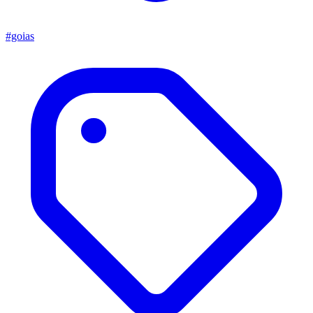
#goias