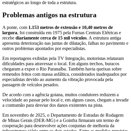
estratégicos ao longo de toda a estrutura.
Problemas antigos na estrutura
A ponte, com
1.153 metros de extensão e 10,40 metros de
largura
, foi construída em 1975 pela Furnas Centrais Elétricas e
recebe
diariamente cerca de 15 mil veículos
. A estrutura antiga
apresenta deterioração nas juntas de dilatação, falhas no pavimento e
outros problemas apontados por especialistas.
Em reportagens exibidas pela TV Integração, motoristas relataram
dificuldades para atravessar o local. Em alguns trechos, buracos
chegaram a expor o Rio Paranaíba. Também havia queixas sobre
remendos feitos com massa asfáltica, considerados inadequados por
especialistas devido ao aumento da vibração provocada pela
passagem de veículos pesados.
De acordo com a agência goiana, muitos condutores reduzem a
velocidade ao passar pelo local e, em alguns casos, chegam a invadir
a contramão para desviar dos danos existentes na pista.
Em novembro de 2025, o Departamento de Estradas de Rodagem
de Minas Gerais (DER-MG) e a Goinfra firmaram um termo de
cooperação para desenvolver ações conjuntas de melhoria da
infraestrutura viária entre os dois estados. Entre as medidas previstas