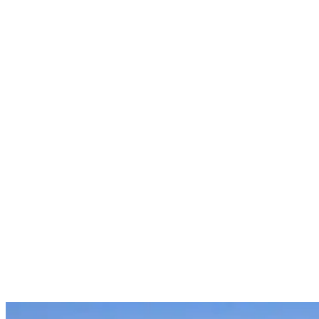
Nenhum resultado encontrado
↵ Enter para ver todos os resultados
ESC para fechar
Digite pelo menos 3 caracteres para buscar